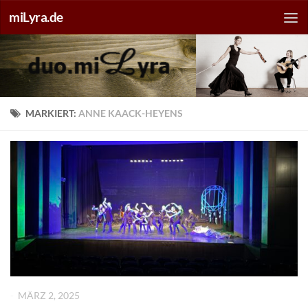
miLyra.de
MARKIERT:
ANNE KAACK-HEYENS
-
MÄRZ 2, 2025