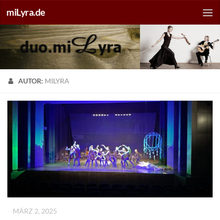
miLyra.de
AUTOR:
MILYRA
-
MÄRZ 2, 2025