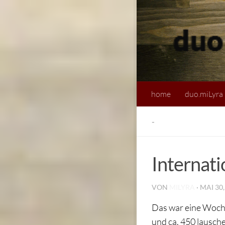
home
duo.miLyra
-
Internati
VON
MILYRA
·
MAI 30,
Das war eine Woche
und ca. 450 lausch