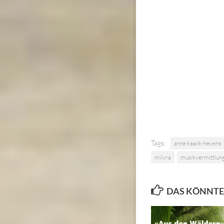
Tags:
anne kaack-heyens
milyra
musikvermittlun
DAS KÖNNTE 