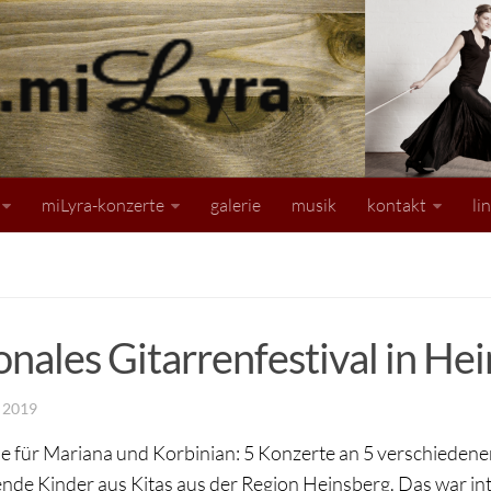
miLyra-konzerte
galerie
musik
kontakt
li
onales Gitarrenfestival in He
 2019
 für Mariana und Korbinian: 5 Konzerte an 5 verschiedenen
ende Kinder aus Kitas aus der Region Heinsberg. Das war int