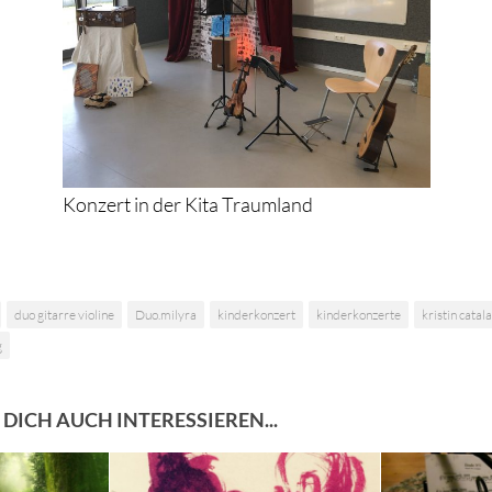
Konzert in der Kita Traumland
duo gitarre violine
Duo.milyra
kinderkonzert
kinderkonzerte
kristin catal
g
DICH AUCH INTERESSIEREN...