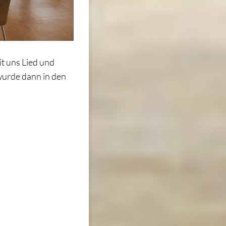
t uns Lied und
wurde dann in den