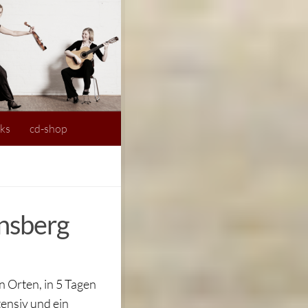
nks
cd-shop
insberg
 Orten, in 5 Tagen
ensiv und ein