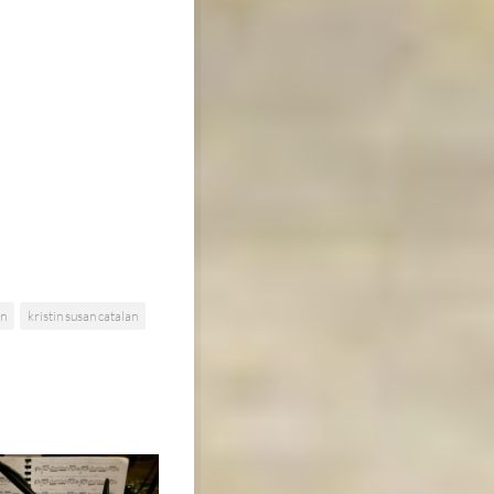
an
kristin susan catalan