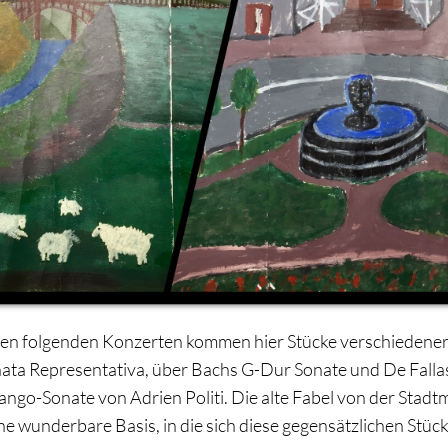
den folgenden Konzerten kommen hier Stücke verschiedener
ata Representativa, über Bachs G-Dur Sonate und De Fallas 
ango-Sonate von Adrien Politi. Die alte Fabel von der Stad
e wunderbare Basis, in die sich diese gegensätzlichen Stück