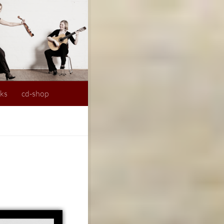
nks
cd-shop