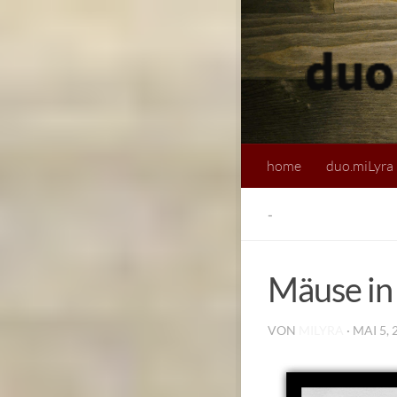
home
duo.miLyra
-
Mäuse in 
VON
MILYRA
·
MAI 5, 