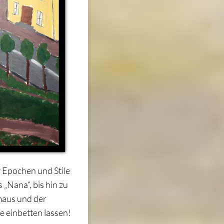
 Epochen und Stile
„Nana“, bis hin zu
tmaus und der
e einbetten lassen!