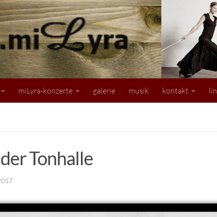
miLyra-konzerte
galerie
musik
kontakt
li
der Tonhalle
2017