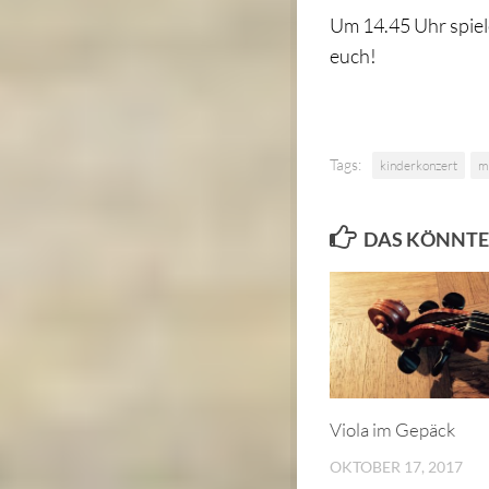
Um 14.45 Uhr spiel
euch!
Tags:
kinderkonzert
m
DAS KÖNNTE 
Viola im Gepäck
OKTOBER 17, 2017