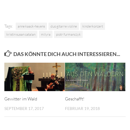
Tags:
anne kaack-heyens
duo gitarre violine
kinderkonzert
kristin susan catalan
milyra
piotr furmanczyk
DAS KÖNNTE DICH AUCH INTERESSIEREN...
Gewitter im Wald
Geschafft!
SEPTEMBER 17, 2017
FEBRUAR 19, 2018