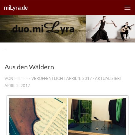
miLyra.de
-
Aus den Wäldern
VON
MILYRA
· VERÖFFENTLICHT
APRIL 1, 2017
· AKTUALISIERT
APRIL 2, 2017