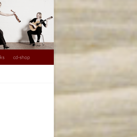
nks
cd-shop