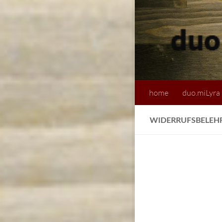
home
duo.miLyra
WIDERRUFSBELEH