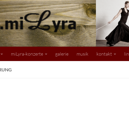
miLyra-konzerte
galerie
musik
kontakt
li
RUNG